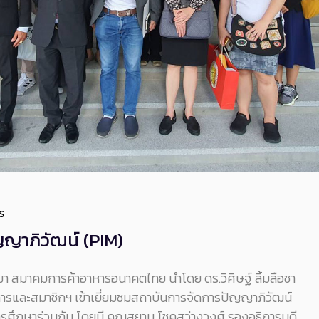
S
ญญาภิวัฒน์ (PIM)
านมา สมาคมการค้าอาหารอนาคตไทย นำโดย ดร.วิศิษฐ์ ลิ้มลือชา
ละสมาชิกฯ เข้าเยี่ยมชมสถาบันการจัดการปัญญาภิวัฒน์
การศึกษาร่วมกัน โดยมี คุณสยาม โชคสว่างวงศ์ รองอธิการบดี