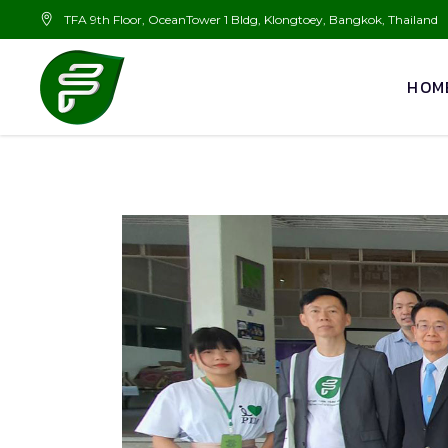
TFA 9th Floor, OceanTower 1 Bldg, Klongtoey, Bangkok, Thailand
HOM