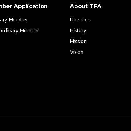
ber Application
About TFA
nary Member
Directors
aordinary Member
History
Mission
Vision