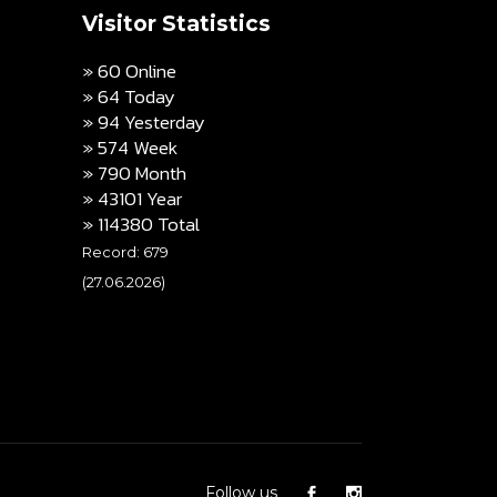
Visitor Statistics
» 60 Online
» 64 Today
» 94 Yesterday
» 574 Week
» 790 Month
» 43101 Year
» 114380 Total
Record: 679
(27.06.2026)
Follow us