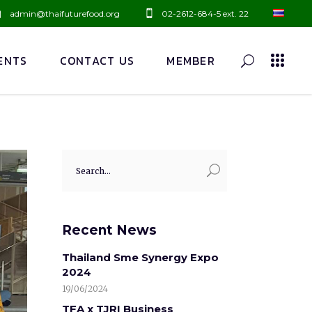
admin@thaifuturefood.org
02-2612-684-5 ext. 22
ENTS
CONTACT US
MEMBER
Recent News
Thailand Sme Synergy Expo
2024
19/06/2024
TFA x TJRI Business