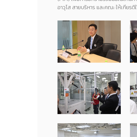
อาวุโส สายบริหาร และคณะ ให้เกียรติใ