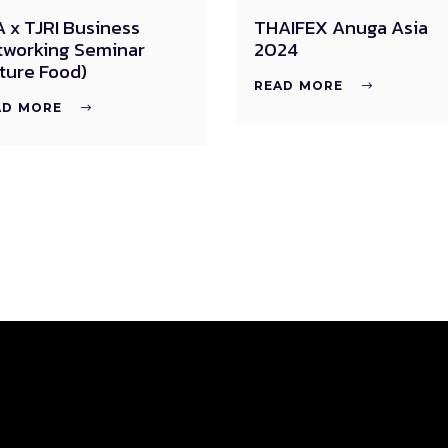
 x TJRI Business
THAIFEX Anuga Asia
tworking Seminar
2024
ture Food)
READ MORE
AD MORE